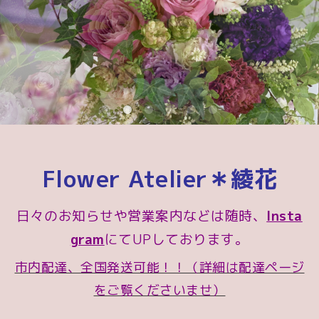
Flower Atelier＊綾花
日々のお知らせや営業案内などは随時、
Insta
gram
にてUPしております。
市内配達、全国発送可能！！（詳細は配達ページ
をご覧くださいませ）